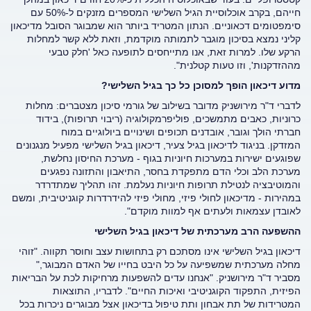
חייהם, בקרב אוכלוסיית הגיל השלישי המספרים מזנקים ל-50% עם
סימפטומים דכאוניים. הנתון המטריד ביותר הוא שמבוגר הסובל מדיכאון
קליני נמצא בסיכון מוגבר לתמותה מוקדמת, וזאת ללא קשר למחלות
הרקע שלו. למרות זאת, אנו מתייחסים לתופעה כאל 'חלק טבעי
מההזדקנות', וזו טעות קטלנית".
מדוע דיכאון הופך למסוכן כל כך בגיל השלישי?
לדברי ד"ר מירושניק מדובר בשילוב של גורמי סיכון מצטברים: מחלות
כרוניות, כאבים מתמשכים, פוליפרמקולוגיה (ריבוי תרופות), בידוד
חברתי הולך וגובר, אובדנים תכופים ושינויים ביולוגיים במוח
המזדקן. בניגוד לדיכאון בגיל צעיר, דיכאון בגיל השלישי מפעיל מנגנונים
שפוגעים ישירות במערכות חיוניות בגוף - מערכת החיסון נחלשת,
מערכת הלב וכלי הדם מתפקדת בחסר, התיאבון והתזונה נפגעים
והמוטיבציה לנטילת תרופות חיוניות נעלמת. זהו תהליך שמתדרדר
במהירות - מדיכאון לחולי פיזי, מחולי פיזי להידרדרות קוגניטיבית, ומשם
לאובדן עצמאות ולעתים אף למוות מוקדם".
ההשפעה הרב מערכתית של דיכאון בגיל השלישי
דיכאון בגיל השלישי אינו מסתכם רק בתחושות עצב וחוסר תקווה. "זוהי
מחלה מערכתית שמשפיעה על כל היבט בחייו של האדם המבוגר,"
מסביר ד"ר מירושניק. "אנחנו עדים להשפעות מרחיקות לכת על הבריאות
הפיזית, התפקוד הקוגניטיבי ואיכות החיים". לדבריו, התוצאות
המטרידות של תת אבחון ותת טיפול בדיכאון אצל מבוגרים ניכרות בכל