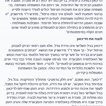
הדיכאון כמחלה ביולוגית, בדיוק כמו יתר לחץ דם או סוכרת, ומסביר את
המנגנון הביוכימי של התרופות. אני רותם את המשפחה כשותפה. בני
משפחה שמבינים את חשיבות הטיפול יכולים לעודד היענות ולסייע
בניטור תופעות לוואי. לעולם איני כופה טיפול", מדגיש ד"ר מירושניק. "זו
חייבת להיות החלטה משותפת. לעתים דרושים מספר מפגשים עד
שנבנה האמון הדרוש להתחלת טיפול תרופתי. הסבלנות משתלמת -
רבים מהמסרבים בתחילה הופכים למטופלים מחויבים לאחר שהם
חווים הקלה בסימפטומים".
לנצח את הדיכאון
דיכאון בגיל השלישי אינו גזירת גורל, אלא מצב רפואי הניתן לאבחון
וטיפול יעיל - כך אומר ד"ר מירושניק את הנושא. "הנתונים והממצאים
מצביעים בבירור על פער קריטי במערך הטיפול הלאומי בבריאות הנפש
של האוכלוסיה המבוגרת. זוהי מגיפה שקטה הגובה מחיר כבד בחיי אדם,
באיכות חיים ובמשאבים לאומיים". לדבריו, חוסר פעולה מערכתי בנושא
יגרור הלשכות כלכליות על המדינה כולה, וכמובן על המשפחות
המטפלות ביקיריהן.
"דיכאון", הוא מסכם, "אינו חלק נורמטיבי מתהליך ההזדקנות. בכל גיל,
ובמיוחד בגיל המבוגר, יש לנו את הידע, הכלים והיכולת להקל את הסבל,
לשפר את איכות החיים ולמנוע הידרדרות. הגיע הזמן שנתייחס לדיכאון
בגיל השלישי כאל בעיה רפואית-חברתית בעלת עדיפות לאומית, בדיוק
כמו מחלות לב, סוכרת או דמנציה ונייצר מודעות לבעיה. חברה נמדדת
בדרך שבה היא מטפלת באוכלוסיה הפגיעה והמבוגרת שלה והגיע הזמן