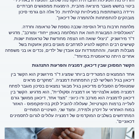
ביטוי בחשש מוגבר מיציאה מהבית, הימנעות ממפגשים חברתיים
וירידה בהשתתפות בפעילויות קהילתיות. כל אלה הם גורמי סיכון
מובהקים להתפתחות ולהחמרה של דיכאון".
מלחמת חרבות ברזל הוסיפה שכבה נוספת של טראומה וחרדה.
"האוכלוסיה המבוגרת חווה את המלחמה באופן ייחודי ומורכב", מדגיש
ד"ר מירושניק. "ניצולי שואה חוו הצפה מחודשת של טראומות ישנות.
קשישים רבים התקשו להגיע למרחבים מוגנים בזמן אזעקות בשל
מגבלות תנועה, וההתמודדות עם אובדן של ילדים, נכדים או בני משפחה
אחרים היתה טראומטית במיוחד".
הקשר המסוכן שבין דיכאון, דמנציה והפרעות התנהגות
אחד הממצאים המטרידים ביותר שמציג ד"ר מירושניק הוא הקשר בין
דיכאון בגיל השלישי לבין התפתחות דמנציה. "מחקרים מראים
שמטופלים הסובלים מדיכאון בגיל מבוגר נמצאים בסיכון מוגבר לפתח
דמנציה מסוג אלצהיימר או דמנציה וסקולרית", הוא מדגיש. הקשר בין
דיכאון לדמנציה הוא מורכב ודו כיווני: "מצד אחד, דיכאון ממושך גורם
לעלייה ברמות הקורטיזול, שעלולה להוביל לנזק בהיפוקמפוס - האזור
במוח האחראי על זיכרון ולמידה, ומצד שני, השינויים המוחיים
המתרחשים בשלבים המוקדמים של דמנציה עלולים לגרום לתסמינים
דכאוניים".