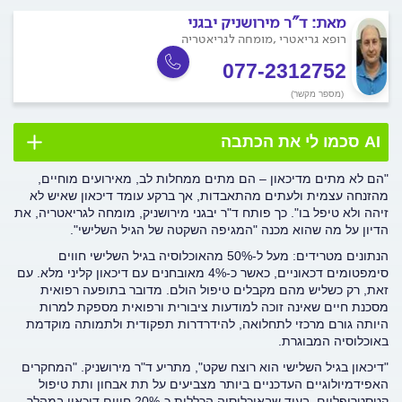
מאת:
ד"ר מירושניק יבגני
רופא גריאטרי ,מומחה לגריאטריה
077-2312752
(מספר מקשר)
AI סכמו לי את הכתבה
"הם לא מתים מדיכאון – הם מתים ממחלות לב, מאירועים מוחיים,
מהזנחה עצמית ולעתים מהתאבדות, אך ברקע עומד דיכאון שאיש לא
זיהה ולא טיפל בו". כך פותח ד"ר יבגני מירושניק, מומחה לגריאטריה, את
הדיון על מה שהוא מכנה "המגיפה השקטה של הגיל השלישי".
הנתונים מטרידים: מעל ל-50% מהאוכלוסיה בגיל השלישי חווים
סימפטומים דכאוניים, כאשר כ-4% מאובחנים עם דיכאון קליני מלא. עם
זאת, רק כשליש מהם מקבלים טיפול הולם. מדובר בתופעה רפואית
מסכנת חיים שאינה זוכה למודעות ציבורית ורפואית מספקת למרות
היותה גורם מרכזי לתחלואה, להידרדרות תפקודית ולתמותה מוקדמת
באוכלוסיה המבוגרת.
"דיכאון בגיל השלישי הוא רוצח שקט", מתריע ד"ר מירושניק. "המחקרים
האפידמיולוגיים העדכניים ביותר מצביעים על תת אבחון ותת טיפול
קטסטרופליים. בעוד שבאוכלוסיה הכללית כ-20% חווים דיכאון במהלך