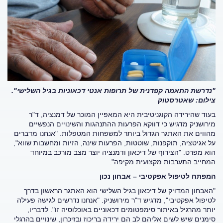
"נדרשת התאמה קפדנית של תרופות אנטי דכאוניות בגיל השלישי".
צילום: שאטרסטוק
בעוד שהירידה הקוגניטיבית היא המאפיין המוכר של דמנציה, ד"ר
מירושניק מדגיש כי דווקא הפרעות ההתנהגות והשינויים הנפשיים
מהווים את האתגר הגדול ביותר למשפחות המטפלות. "אנחנו מדברים
על אגיטציה, תוקפנות, שוטטות, הפרעות שינה, הזיות ומחשבות שווא",
הוא מפרט. "הצירוף של דיכאון ודמנציה יוצר מצב מורכב במיוחד
המחייב התערבות מקצועית מקיפה".
המפתח לטיפול אפקטיבי
– אבחון נכון
"האבחון המדויק של דיכאון בגיל השלישי הוא האתגר הראשון בדרך
לטיפול אפקטיבי", מדגיש ד"ר מירושניק. "אנחנו נדרשים לגישה פעילה
יותר מהרגיל באיתור סימפטומים דכאוניים באוכלוסיה זו". לדבריו,
סימנים שיש לשים אליהם לב הם ירידה בריכוז ובזיכרון, שינויים בהרגלי