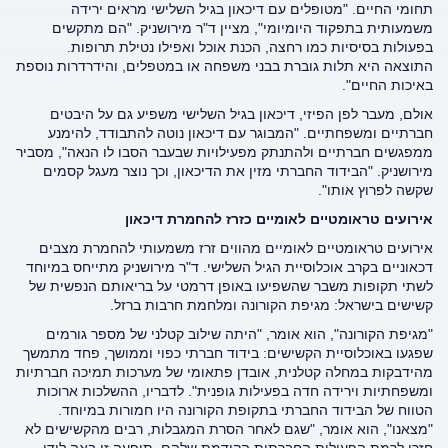
תחומי החיים. "מטופלים עם דיכאון בגיל השלישי מראים ירידה
משמעותית בתפקוד היומיומי", מציין ד"ר מירושניק. "הם מתקשים
בפעולות בסיסיות כמו רחצה, הכנת אוכל ואפילו נטילת תרופות.
התוצאה היא תלות גוברת בבני משפחה או במטפלים, והידרדרות נוספת
באיכות החיים".
אולם, מעבר לפן הפיזי, דיכאון בגיל השלישי משפיע גם על היבטים
חברתיים ומשפחתיים. "המבוגר עם דיכאון נוטה להתבודד, להימנע
ממפגשים חברתיים ולהתנתק מפעילויות שבעבר הסבו לו הנאה", מסביר
מירושניק. "הבידוד החברתי מזין את הדיכאון, וכך נוצר מעגל קסמים
שקשה לפרוץ אותו".
אירועים טראומטיים לאומיים כזרז להחמרת דיכאון
אירועים טראומטיים לאומיים מהווים זרז משמעותי להחמרת מצבים
דכאוניים בקרב אוכלוסיית הגיל השלישי. ד"ר מירושניק מתייחס במיוחד
לשתי תקופות משבר שהשפיעו באופן דרמטי על בריאותם הנפשית של
קשישים בישראל: מגיפת הקורונה ומלחמת חרבות ברזל.
"מגיפת הקורונה", הוא אומר, "היתה שילוב קטלני של מספר גורמים
שפגעו באוכלוסיית הקשישים: בידוד חברתי כפוי וממושך, פחד מתמשך
מהידבקות במחלה קטלנית, אובדן פתאומי של מערכות תמיכה חברתיות
ומשפחתיות וירידה חדה בפעילות גופנית". לדבריו, ההשלכות ארוכות
הטווח של הבידוד החברתי בתקופת הקורונה היו חמורות במיוחד.
"מצאנו", הוא אומר, "שגם לאחר הסרת המגבלות, רבים מהקשישים לא
חזרו לרמת הפעילות החברתית הקודמת שלהם. תופעה זו באה לידי