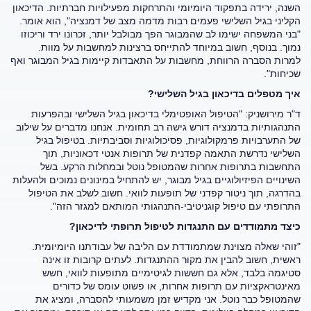
השנה, ירידה בתפקוד היומיומי והתרחקות מפעילויות חברתיות. הדיכאון
הקליני בגיל השלישי פעמים רבות מדמה מצב של דמנציה", הוא אומר.
"בני המשפחה ישימו לב שהמבוגר הפך מבולבל יותר, זכרונו ירד וריכוזו
נמוך. בנוסף, חשוב במיוחד להתייחס ברצינות למחשבות על מוות.
למרות הסברה הרווחת, מחשבות על התאבדות קיימות בגיל המבוגר ואף
שכיחות".
איך מטפלים בדיכאון בגיל השלישי?
ד"ר מירושניק: "הטיפול האופטימלי בדיכאון בגיל השלישי ובהפרעות
התנהגותיות בדמנציה דורש גישה רב תחומית. אנחנו מדברים על שילוב
של התערבויות פרמקולוגיות, פסיכולוגיות וסביבתיות. בטיפול בגיל
השלישי נדרשת התאמה קפדנית של תרופות אנטי דכאוניות, תוך
התחשבות בתרופות אחרות שהמטופל נוטל ובמחלות הרקע. בשל
השינויים הפיזיולוגיים בגיל מבוגר, יש להתחיל במינונים נמוכים ולהעלות
בהדרגה, תוך ניטור קפדני של תופעות לוואי. חשוב לשלב את הטיפול
התרופתי עם טיפול קוגניטיבי-התנהגותי המותאם למגזר הזה".
כיצד מתמודדים עם התנגדות לטיפול תרופתי לדיכאון?
"זוהי שאלה מצוינת שמתמודדת עם הליבה של עבודתנו היומיומית.
ראשית, חשוב להבין את מקור ההתנגדות. לעתים קרובות זו אינה
סטיגמה בלבד, אלא גם חששות לגיטימיים מתופעות לוואי, חשש
מאינטראקציות עם תרופות אחרות, או פשוט עומס של כדורים
שהמטופל כבר נוטל. אני מקדיש זמן משמעותי להסברה, ומציג את