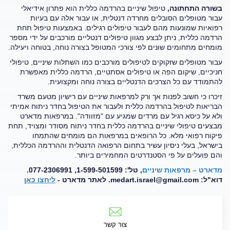
בשורה התחתונה,
טיפול שיניים בהרדמה כללית הוא פתרון אידיאלי
עבור מטופלים הסובלים מחרדה דנטלית, או עבור אלה עם בעיות
רפואיות שמונעות מהם לעבור טיפולים רגילים. באמצעות טיפול תחת
הרדמה כללית, ניתן לבצע מגוון טיפולים דנטליים מורכבים על ידי מספר
מומחים מתחומים שונים לפי צורכי המטופל בצורה נוחה, בטוחה ויעילה.
עבור מטופלים שזקוקים לטיפולים מורכבים כמו השתלות שיניים, טיפולי
חניכיים, שיקום הפה או טיפולים אסתטיים, הרדמה כללית מאפשרת
להתמודד עם כל הצרכים הדנטליים בצורה נוחה ומקצועית.
זיכרו כי חשוב לפנות אך ורק למרפאות שיניים עם רישיון מטעם משרד
הבריאות לטיפול בהרדמה כללית ולעבור את הטיפול בחדר ניתוח אמיתי
ולא על כיסא רגיל עם מרדים שמגיע עם "מזוודה". במרפאות מדארט
מבצעים טיפולי שיניים בהרדמה כללית בחדר ניתוח מסודר ומצויד, תחת
פיקוח רפואי מלא. כל הרופאים במרפאות הם מומחים שהתמחו
בישראל, בעלי ניסיון עשיר בתחום הרפואה הדנטלית וההרדמה הכללית,
והם פועלים על פי הסטנדרטים המחמירים ביותר.
מדארט – מרפאות שיניים
, טל': 1-599-501599, 077-2306991.
דוא"ל:
medart.israel@gmail.com
. לאתר מדארט -
ליחצו כאן
צור קשר