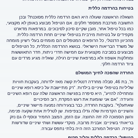
בטיחות בהרדמה כללית
השאלה הראשונה שעולה היא האם הרדמה כללית מסוכנת? ובכן
התשובה מורכבת ממספר חלקים. אם הטיפול מבוצע באופן לא מקצועי,
כמו בכל טיפול אחר, מובן שקיים סיכון לסיבוכים. במרפאות מדארט
מקפידים על בטיחות מירבית בטיפולי שיניים תחת הרדמה כללית.
מהכיוון הדנטלי, כל הרופאים המטפלים הם מומחים בעלי רשיון מומחה
של משרד הבריאות הישראלי. בנושא ההרדמה הכללית, כל הטיפולים
מבוצעים בסביבה מקצועית עם חמישה חדרי ניתוח, חדר התאוששות
ומחלקות אשפוז ולא במרפאת שיניים רגילה, שאליה מגיע מרדים עם
ציוד הרדמה חלקי.
החרדה שהפכה לחיוך המושלם
ת', בת 46, סבלה מחרדה דנטלית קשה מאז ילדותה, בעקבות חוויות
שליליות בטיפולי שיניים בילדות. "רק מתיישבת על כיסא רופא שיניים
ומתחילה להזיע", היא סיפרה בפגישה הראשונה שלה עם רופא השיניים
והעידה: "אם אני שומעת את רעש המקדח, רוב הסיכויים
שאתעלף". בעקבות החרדה, כבר בצעירותה נמנעה מיישור שיניים,
והשיניים הקדמיות שלה גדלו בצפיפות. שן לטרלית אחת שקעה פנימה,
והשן הסמוכה לה זזה החוצה. עם הזמן, המצב החמיר ונוסף לו גם נזק
בריאותי בשיניים: אבנית מרובה, מוקדי עששת ושתי שיניים שדורשות
עקירה. הטיפול המורכב הזה היה בלתי נתפס עבורה.
הטיפול: הרדמה כללית והליך מקיף