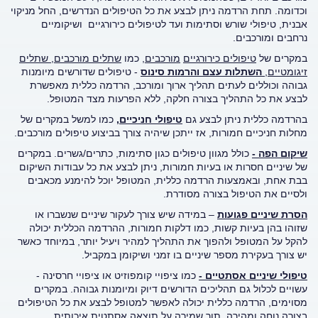
וכדומה. תחת הרדמה ניתן לבצע את כל הטיפולים הנדרשים, החל מניקוי
אבנית, טיפולי שורש וסתימות ועד לטיפולים כירורגיים ושיקומיים
נרחבים ומורכבים.
במקרים של
טיפולים כירורגיים
מורכבים
, כמו
שתלים מורכבים, שתלים
זיגומטיים,
השתלות עצם והרמות סינוס
- טיפולים שדורשים מיומנות
גבוהה וכוללים לעתים תהליך ארוך ומורכב, הרדמה כללית מאפשרת
לבצע את כל התהליך בצורה חלקה, ללא הפרעות מצד המטופל.
בהרדמה כללית ניתן לבצע גם
טיפולי חניכיים
,
כמו למשל במקרים של
מחלות חניכיים חמורות, אז ייתכן שיהיה צורך בביצוע טיפולים מורכבים.
שיקום הפה
-
כולל מגוון טיפולים כגון סתימות, כתרים/גשרים. במקרים
של שיניים חסרות או בעיות חמורות, ניתן לבצע את כל עבודות השיקום
בבת אחת, ובאמצעות הרדמה כללית, המטופל יוכל להימנע מכאבים
ולסיים את הטיפול בצורה מסודרת.
הסרת שיניים פגועות
– במידה שיש צורך לעקור שיניים שנשברו או
שזוהו בהן בעיות קשות, כמו דלקות חמורות, ההרדמה הכללית יכולה
להקל על המטופל ולהפוך את התהליך למהיר ויעיל יותר, במיוחד כאשר
יש צורך בעקירת מספר שיניים בו זמני ושיקומן במקביל.
טיפולי שיניים אסתטיים -
כמו ציפויי קומפוזיט או ציפויי חרסינה -
עשויים לכלול גם תהליכים הדורשים דיוק ומיומנות גבוהה. במקרים
מסוימים, הרדמה כללית יכולה לאפשר למטופל לבצע את כל הטיפולים
בצורה נוחה ומהירה, תוך שמירה על תוצאה אסתטית איכותית.