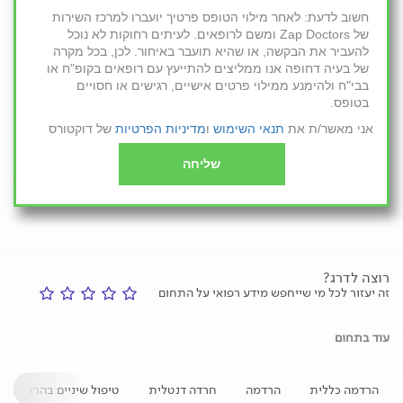
חשוב לדעת: לאחר מילוי הטופס פרטיך יועברו למרכז השירות
של Zap Doctors ומשם לרופאים. לעיתים רחוקות לא נוכל
להעביר את הבקשה, או שהיא תועבר באיחור. לכן, בכל מקרה
של בעיה דחופה אנו ממליצים להתייעץ עם רופאים בקופ"ח או
בבי"ח ולהימנע ממילוי פרטים אישיים, רגישים או חסויים
בטופס.
אני מאשר/ת את
תנאי השימוש
ו
מדיניות הפרטיות
של דוקטורס
שליחה
רוצה לדרג?
זה יעזור לכל מי שייחפש מידע רפואי על התחום
עוד בתחום
הרדמה כללית
הרדמה
חרדה דנטלית
טיפול שיניים בהרדמה מ