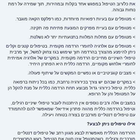
את כל/רוב הטיפול במפגש אחד בקלות ובמהירות, תוך שמירה על רמת
נוחות גבוהה.
> מטופלים עם בעיות רפואיות מיוחדות, כמו רפלקס הקאה מוגבר.
> מטופלים עם בעיית מפרקים המונעת פתיחת פה תקינה.
> מטופלים עם מחלות המלוות בתנועתיות יתר לא נשלטת.
> מטופלים עם אלרגיה לחומרי הרדמה מקומית. בטיפולים קטנים וקלים
ניתן להימנע מהצורך בהרדמה תוך שימוש בגז צחוק למשל, אך מרבית
טיפולי השיניים מחייבים הרדמה מקומית. במקרים של אלרגיה אמיתית
לחומרי אלחוש מקומיים, הרדמה כללית היא הפתרון היחיד.
> מצבים קוגניטיביים או נפשיים המקשים על שיתוף פעולה.
> במקרים שבהם יש צורך בכירורגיה נרחבת, כמו בכל ניתוח ברפואה
כללית. טיפול כירורגי גדול מבוצע תחת הרדמה כללית על מנת להקל הן
על המטופל והן על הרופא.
במצבים אלה ורבים נוספים אין היתכנות לעבור טיפולי שיניים רגילים,
וטיפול בהרדמה כללית מהווה פתרון אידיאלי שמאפשר להם להתמודד
עם טיפולים דנטליים מורכבים בצורה בטוחה ויעילה.
אילו טיפולים ניתן לבצע
?
ההרדמה הכללית מאפשרת לבצע מגוון רחב של טיפולים דנטליים
מורכבים ורגילים, כשהמטופל אינו חווה את הטיפול, רעש המכשירים